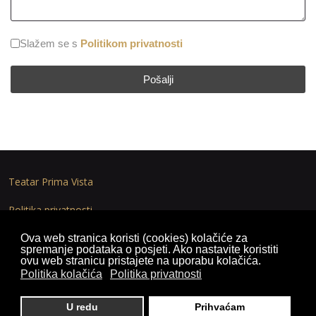
Slažem se s
Politikom privatnosti
Pošalji
Teatar Prima Vista
Politika privatnosti
Politika kolačića
Ova web stranica koristi (cookies) kolačiće za
spremanje podataka o posjeti. Ako nastavite koristiti
ovu web stranicu pristajete na uporabu kolačića.
Politika kolačića
Politika privatnosti
© 2025. by
znaor.com
U redu
Prihvaćam